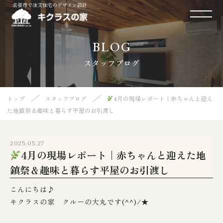
名張市で注文住宅のデザイン設計
BLOG
スタッフブログ
／
／
トップ
スタッフブログ
4月の現場レポート｜赤ちゃんと迎え
た地鎮祭＆趣味と暮らす平屋のお引渡し
2025.05.27
4月の現場レポート｜赤ちゃんと迎えた地
鎮祭＆趣味と暮らす平屋のお引渡し
こんにちは♪
キクラスの家 クルーの大丸です(^^)/★