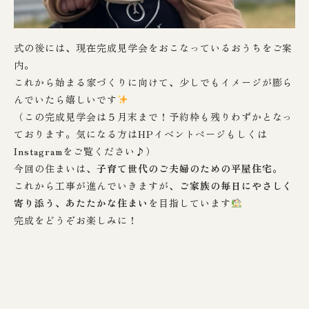
式の後には、現在完成見学会をおこなっているおうちをご案
内。
これから始まる家づくりに向けて、少しでもイメージが膨ら
んでいたら嬉しいです
（この完成見学会は５月末まで！予約枠も残りわずかとなっ
ております。気になる方は
HPイベントページ
もしくは
Instagramをご覧ください♪）
今回の住まいは、
子育て世代のご夫婦のための平屋住宅
。
これから工事が進んでいきますが、
ご家族の毎日にやさしく
寄り添う、あたたかな住まい
を目指しています
完成をどうぞお楽しみに！