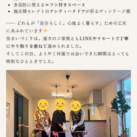
多目的に使える
ロフト付きスペース
施主様セレクトの
アンティークドア
が彩るヴィンテージ感
── どれもが「自分らしく、心地よく暮らす」ための工夫
にあふれています
住まいづくりは、遠方のご家族とも
LINEやリモートで丁寧
にやり取りを重ねて
進められました。
そしてこの日、ようやく対面でお会いできた瞬間はとっても
特別なひとときでした。