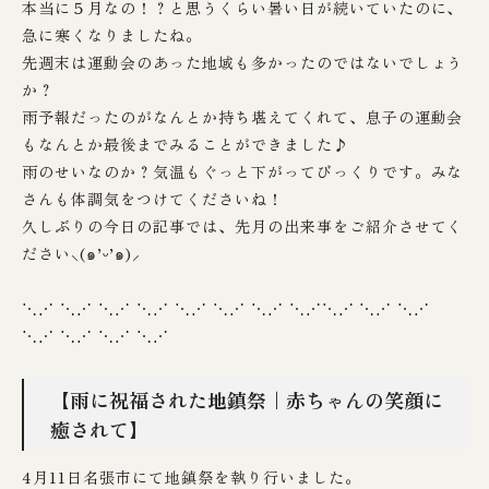
本当に５月なの！？と思うくらい暑い日が続いていたのに、
急に寒くなりましたね。
先週末は運動会のあった地域も多かったのではないでしょう
か？
雨予報だったのがなんとか持ち堪えてくれて、息子の運動会
もなんとか最後までみることができました♪
雨のせいなのか？気温もぐっと下がってびっくりです。みな
さんも体調気をつけてくださいね！
久しぶりの今日の記事では、先月の出来事をご紹介させてく
ださい⸜(๑’ᵕ’๑)⸝
⋱⋰ ⋱⋰ ⋱⋰ ⋱⋰ ⋱⋰ ⋱⋰ ⋱⋰ ⋱⋰⋱⋰ ⋱⋰ ⋱⋰
⋱⋰ ⋱⋰ ⋱⋰ ⋱⋰
【雨に祝福された地鎮祭｜赤ちゃんの笑顔に
癒されて】
4月11日名張市にて地鎮祭を執り行いました。