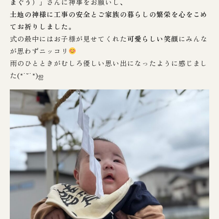
まぐう）
」さんに神事をお願いし、
土地の神様に工事の安全とご家族の暮らしの繁栄を心をこめ
てお祈りしました。
式の最中にはお子様が見せてくれた
可愛らしい笑顔
にみんな
が思わずニッコリ
雨のひとときがむしろ優しい思い出になったように感じまし
た(*˙˘˙*)ஐ